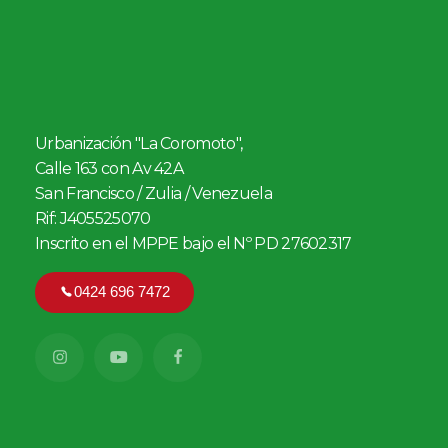
Urbanización "La Coromoto",
Calle 163 con Av 42A
San Francisco / Zulia / Venezuela
Rif: J405525070
Inscrito en el MPPE bajo el Nº PD 27602317
0424 696 7472