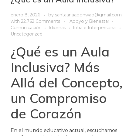
enero 8, 2026
by
santaanaaponwao@gmail.com
with
22.762 Comments
Apoyo y Bienestar
Comunicación
Idiomas
Intra e Interpersonal
Uncategorized
¿Qué es un Aula
Inclusiva? Más
Allá del Concepto,
un Compromiso
de Corazón
En el mundo educativo actual, escuchamos