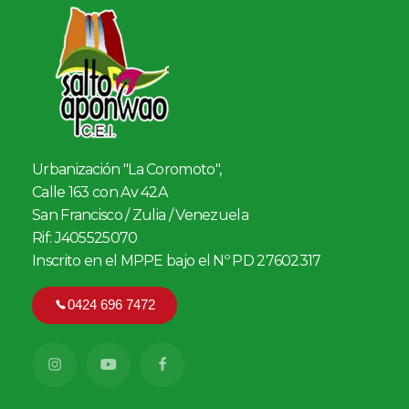
Urbanización "La Coromoto",
Calle 163 con Av 42A
San Francisco / Zulia / Venezuela
Rif: J405525070
Inscrito en el MPPE bajo el Nº PD 27602317
0424 696 7472