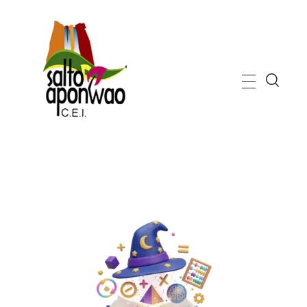
C.E.I. Salto Aponwao
Bienvenidos a nuestro centro de educación inicial inteligente