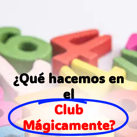
¿Qué hacemos en
el
Club
Mágicamente?