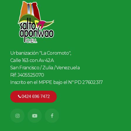
Urbanización "La Coromoto",
Calle 163 con Av 42A
San Francisco / Zulia / Venezuela
Rif: J405525070
Inscrito en el MPPE bajo el Nº PD 27602317
0424 696 7472