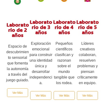
Laborato
Laborato
Laborato
Laborato
rio de 3
rio de 4
rio de 5
rio de 2
años
años
años
años
Exploración
Pequeños
Líderes
Espacio de
emocional
científicos
creativos
descubrimien
para construir
clasifican y
colaboran,
to sensorial
una identidad
razonan
resuelven
que fomenta
única y
sobre el
problemas y
la autonomía
desarrollar
mundo
piensan
a través del
independenci
tangible que
críticamente
juego guiado.
a.
los rodea.
en equipo.
Ver Más
Ver Más
Ver Más
Ver Más